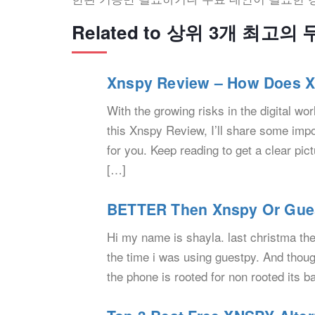
Related to 상위 3개 최고의
Xnspy Review – How Does 
With the growing risks in the digital wor
this Xnspy Review, I’ll share some impor
for you. Keep reading to get a clear pi
[…]
BETTER Then Xnspy Or Gue
Hi my name is shayla. last christma the
the time i was using guestpy. And though
the phone is rooted for non rooted its b