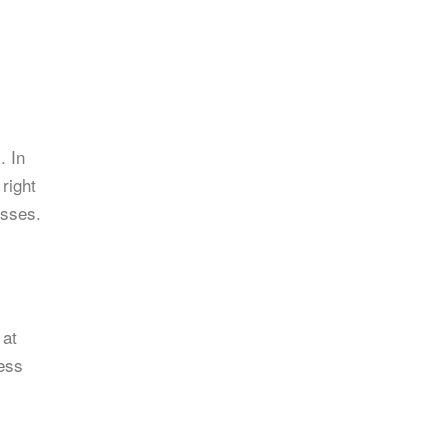
. In
right
esses.
 at
less