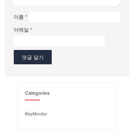
이름
*
이메일
*
Categories
iKeyMonitor