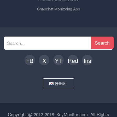
Snapchat Monitoring App
Search
FB
X
YT
Red
Ins
한국어
Copyright @ 2012-2018 iKeyMonitor.com. All Rights