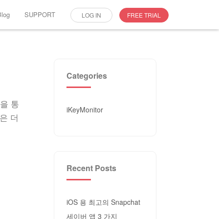
Blog
SUPPORT
LOG IN
FREE TRIAL
Categories
e을 통
iKeyMonitor
은 더
Recent Posts
iOS 용 최고의 Snapchat
세이버 앱 3 가지