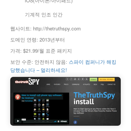
iOS(아이폰/아이패드)
기계적 인조 인간
웹사이트:
http://thetruthspy.com
도메인 연령:
2013년부터
가격:
$21.99/월 표준 패키지
보안 수준:
안전하지 않음:
스파이 컴퍼니가 해킹
당했습니다 – 멀리하세요!