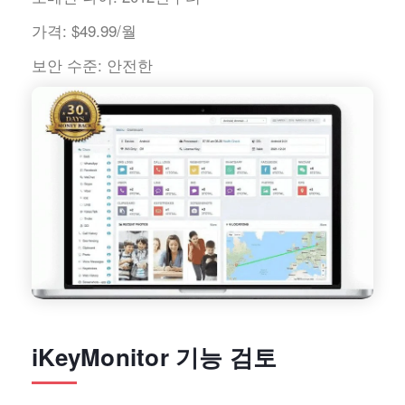
가격:
$49.99/월
보안 수준:
안전한
iKeyMonitor 기능 검토