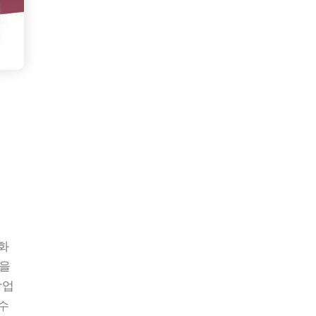
통화
등을
작업
 수